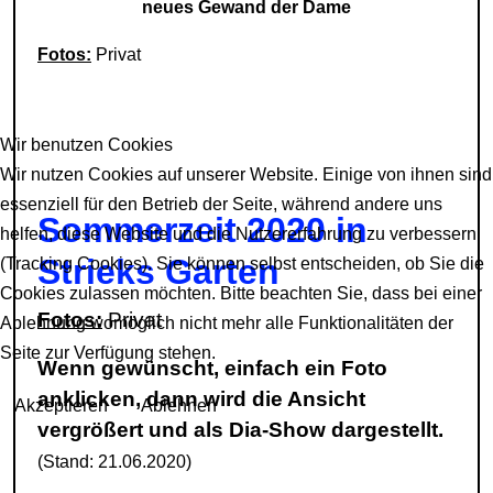
neues Gewand der Dame
Fotos:
Privat
Wir benutzen Cookies
Wir nutzen Cookies auf unserer Website. Einige von ihnen sind
essenziell für den Betrieb der Seite, während andere uns
Sommerzeit 2020 in
helfen, diese Website und die Nutzererfahrung zu verbessern
Strieks Garten
(Tracking Cookies). Sie können selbst entscheiden, ob Sie die
Cookies zulassen möchten. Bitte beachten Sie, dass bei einer
Fotos:
Privat
Ablehnung womöglich nicht mehr alle Funktionalitäten der
Seite zur Verfügung stehen.
Wenn gewünscht, einfach ein Foto
anklicken, dann wird die Ansicht
Akzeptieren
Ablehnen
vergrößert und als Dia-Show dargestellt.
(Stand: 21.06.2020)