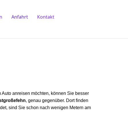
n
Anfahrt
Kontakt
 Auto a
nrei
sen möchten, können Sie besser
Ostgroßefehn
, genau gegenüber. Dort finden
det, sind Sie schon nach w
enigen Metern a
m