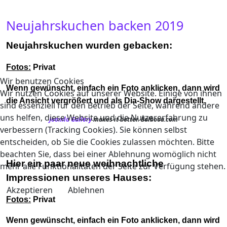
Neujahrskuchen backen 2019
Neujahrskuchen wurden gebacken:
Fotos:
Privat
Wir benutzen Cookies
Wenn gewünscht, einfach ein Foto anklicken, dann wird
Wir nutzen Cookies auf unserer Website. Einige von ihnen
die Ansicht vergrößert und als Dia-Show dargestellt.
sind essenziell für den Betrieb der Seite, während andere
uns helfen, diese Website und die Nutzererfahrung zu
Joomla Gallery
makes it better. Balbooa.com
verbessern (Tracking Cookies). Sie können selbst
entscheiden, ob Sie die Cookies zulassen möchten. Bitte
beachten Sie, dass bei einer Ablehnung womöglich nicht
Hier ein paar neue weihnachtliche
mehr alle Funktionalitäten der Seite zur Verfügung stehen.
Impressionen unseres Hauses:
Akzeptieren
Ablehnen
Fotos:
Privat
Wenn gewünscht, einfach ein Foto anklicken, dann wird