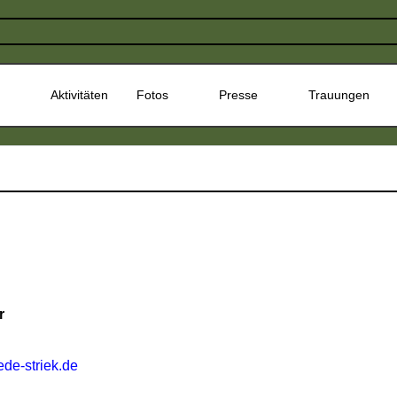
Aktivitäten
Fotos
Presse
Trauungen
r
5
ede-striek.de