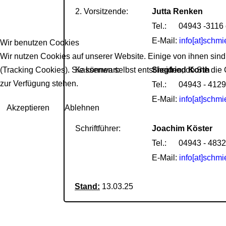
2. Vorsitzende:
Jutta Renken
Tel.:
04943 -3116 
E-Mail:
info[at]schmi
Wir benutzen Cookies
Wir nutzen Cookies auf unserer Website. Einige von ihnen sind
(Tracking Cookies). Sie können selbst entscheiden, ob Sie die
Kassenwart:
Siegfried Korth
zur Verfügung stehen.
Tel.: 04943 - 4129
E-Mail:
info[at]schmi
Akzeptieren
Ablehnen
Schriftführer:
Joachim Köster
Tel.: 04943 - 4832
E-Mail:
info[at]schmi
Stand:
13.03.25