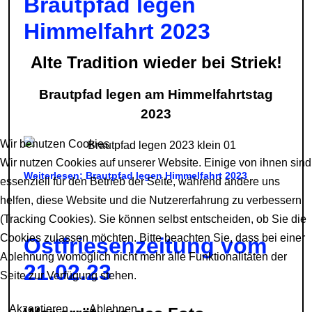
Brautpfad legen
Himmelfahrt 2023
Alte Tradition wieder bei Striek!
Brautpfad legen am Himmelfahrtstag
2023
Wir benutzen Cookies
Wir nutzen Cookies auf unserer Website. Einige von ihnen sind
Weiterlesen: Brautpfad legen Himmelfahrt 2023
essenziell für den Betrieb der Seite, während andere uns
helfen, diese Website und die Nutzererfahrung zu verbessern
(Tracking Cookies). Sie können selbst entscheiden, ob Sie die
Cookies zulassen möchten. Bitte beachten Sie, dass bei einer
Ostfriesenzeitung vom
Ablehnung womöglich nicht mehr alle Funktionalitäten der
21.02.23
Seite zur Verfügung stehen.
Akzeptieren
Ablehnen