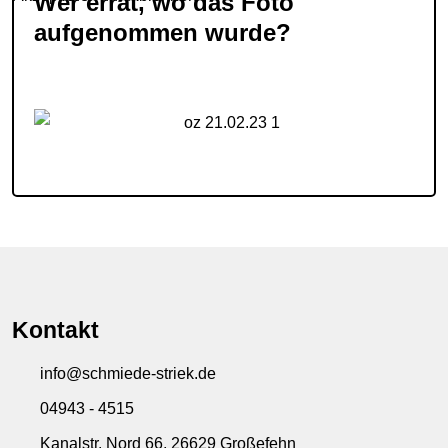
Wer errät, wo das Foto
aufgenommen wurde?
Kontakt
info@schmiede-striek.de
04943 - 4515
Kanalstr. Nord 66, 26629 Großefehn