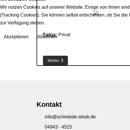
Wir nutzen Cookies auf unserer Website. Einige von ihnen sind
(Tracking Cookies). Sie können selbst entscheiden, ob Sie die
zur Verfügung stehen.
Fotos:
Privat
Akzeptieren
Ablehnen
Nächster Beitrag: Sommerzeit 2020 in Striek
Weiter
Kontakt
info@schmiede-striek.de
04943 - 4515